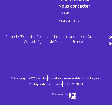
Nous contacter
Contact
Recrutement
Cabinet d’Expertise Comptable inscrit au tableau de l’Ordre du
S
Conseil régional de Paris Ile-de-France
n
© Copyright 2025 | Auctus
Tous droits réservés
Mentions Légales
Politique de confidialité
01 89 70 78 83
Powered by