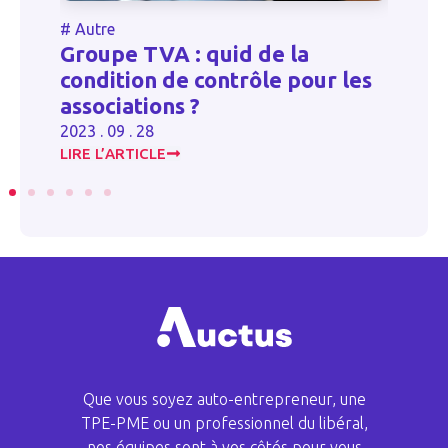
e
#
Autre
pe TVA : quid de la
Majoration d
ition de contrôle pour les
d’habitation
ciations ?
secondaires 
09 . 28
2023 . 09 . 28
’ARTICLE
LIRE L’ARTICLE
Que vous soyez auto-entrepreneur, une
TPE-PME ou un professionnel du libéral,
nos équipes sont à vos côtés pour vous