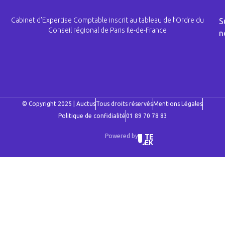
Cabinet d’Expertise Comptable inscrit au tableau de l’Ordre du
S
Conseil régional de Paris Ile-de-France
n
© Copyright 2025 | Auctus
Tous droits réservés
Mentions Légales
Politique de confidialité
01 89 70 78 83
Powered by