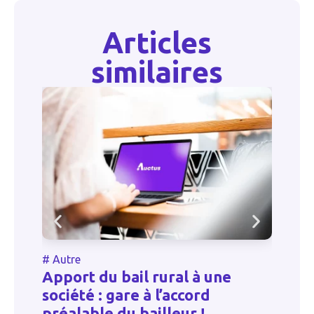
Articles
similaires
#
Autre
#
Autre
Apport du bail rural à une
société : gare à l’accord
Cumul d
préalable du bailleur !