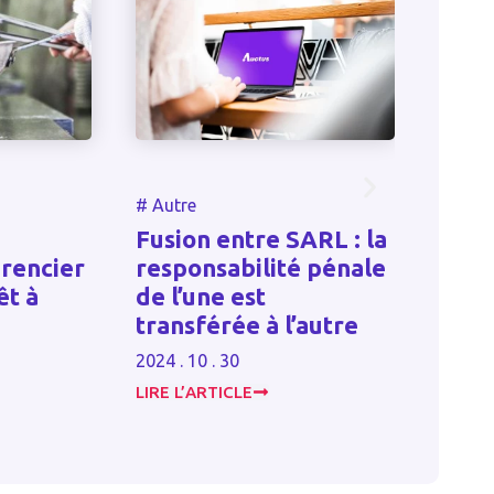
#
Autr
#
Autre
L’in
Fusion entre SARL : la
vers
rencier
responsabilité pénale
prog
êt à
de l’une est
cont
transférée à l’autre
vie
2024 . 10 . 30
2023 . 
LIRE L’ARTICLE
LIRE L