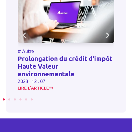
#
Autre
#
Prolongation du crédit d’impôt
L
Haute Valeur
l
environnementale
20
2023 . 12 . 07
LIRE L’ARTICLE
LI