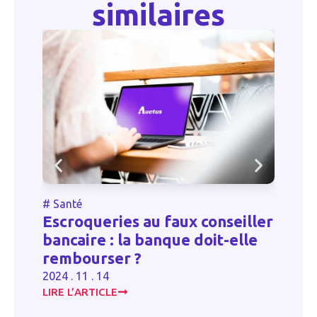
similaires
#
Santé
#
Escroqueries au faux conseiller
L
bancaire : la banque doit-elle
c
rembourser ?
b
2024 . 11 . 14
20
LIRE L’ARTICLE
LI