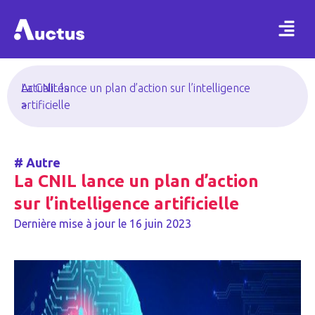
Actualités
La CNIL lance un plan d’action sur l’intelligence
>
artificielle
#
Autre
La CNIL lance un plan d’action
sur l’intelligence artificielle
Dernière mise à jour le
16 juin 2023