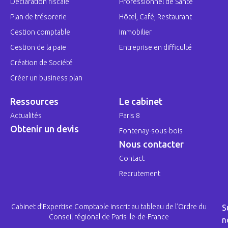
Déclaration fiscale
Professionnel de Santé
Plan de trésorerie
Hôtel, Café, Restaurant
Gestion comptable
Immobilier
Gestion de la paie
Entreprise en difficulté
Création de Société
Créer un business plan
Ressources
Le cabinet
Actualités
Paris 8
Obtenir un devis
Fontenay-sous-bois
Nous contacter
Contact
Recrutement
Cabinet d’Expertise Comptable inscrit au tableau de l’Ordre du
S
Conseil régional de Paris Ile-de-France
n