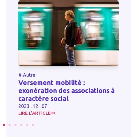
#
Autre
#
Versement mobilité :
L
exonération des associations à
f
caractère social
20
2023 . 12 . 07
LIRE L’ARTICLE
LI