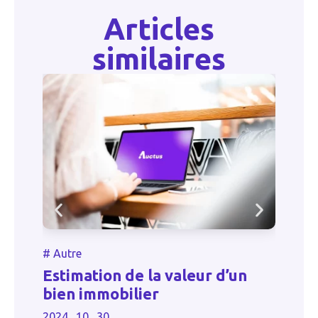
Articles
similaires
#
#
Autre
T
Estimation de la valeur d’un
e
p
bien immobilier
p
2024 . 10 . 30