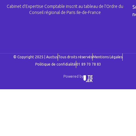
Cabinet d’Expertise Comptable inscrit au tableau de l’Ordre du
S
Conseil régional de Paris Ile-de-France
n
© Copyright 2025 | Auctus
Tous droits réservés
Mentions Légales
Politique de confidialité
01 89 70 78 83
Powered by