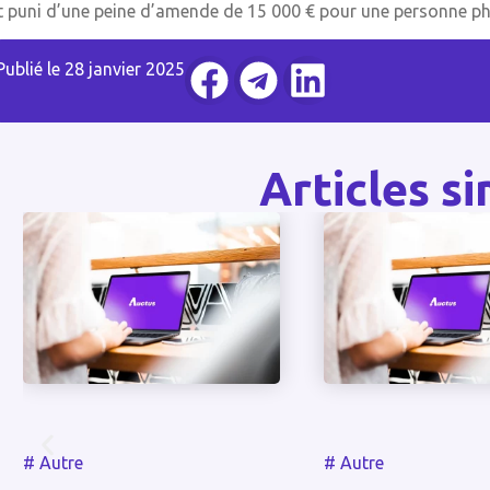
t puni d’une peine d’amende de 15 000 € pour une personne phys
Publié le
28 janvier 2025
Articles si
#
Autre
#
Autre
Activités as