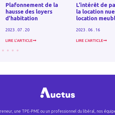
et impôts
L’intérêt de passer de
commerciau
la location nue à la
étendue de 
location meublée
géographiq
d’attraction
2023 . 06 . 16
2023 . 06 . 16
LIRE L’ARTICLE
LIRE L’ARTICLE
eneur, une TPE-PME ou un professionnel du libéral, nos équipe