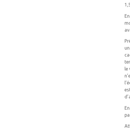
1,
En
mo
av
Pr
un
ca
te
le
n’
l’
es
d’
En
pa
At