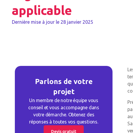
applicable
Dernière mise à jour le
28 janvier 2025
Le
te
Parlons de votre
qu
projet
co
Un membre de notre équipe vous
Pr
conseil et vous accompagne dans
pa
votre démarche. Obtenez des
au
réponses à toutes vos questions.
Sa
ve
Devis gratuit