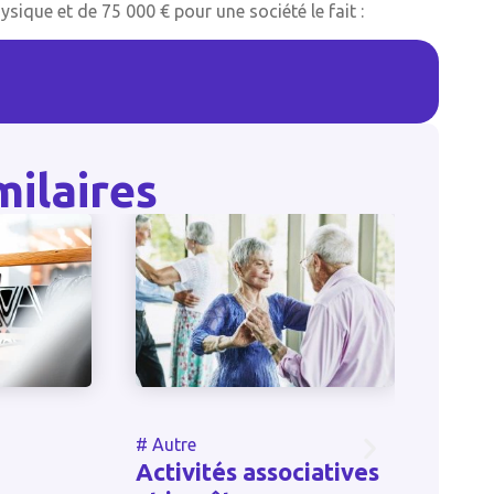
ique et de 75 000 € pour une société le fait :
milaires
#
Autre
#
A
sociatives