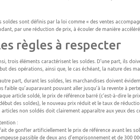
s soldes sont définis par la loi comme « des ventes accompa
ndant, par une réduction de prix, à écouler de manière accélér
es règles à respecter
nsi, trois éléments caractérisent les soldes. D’une part, ils doiv
but des opérations, ainsi que, le cas échéant, la nature des ma
autre part, durant les soldes, les marchandises doivent évi
us faible qu’auparavant pouvant aller jusqu’à la revente à perte
aque article soldé, le prix de référence barré (c’est-à-dire le p
 début des soldes), le nouveau prix réduit et le taux de réduction
s articles non soldés doit clairement apparaître aux yeux des
tention :
 fait de gonfler artificiellement le prix de référence avant les
ompeuse passible de deux ans d’emprisonnement et de 300 00