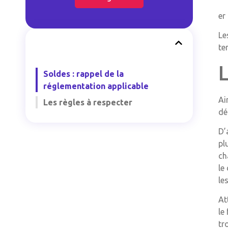
er
Le
te
L
Soldes : rappel de la
réglementation applicable
Ai
Les règles à respecter
dé
D’
pl
ch
le
le
At
le
tr