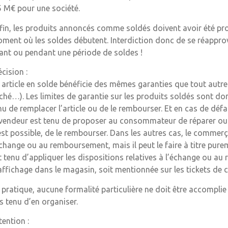
5 M€ pour une société.
fin, les produits annoncés comme soldés doivent avoir été pr
ment où les soldes débutent. Interdiction donc de se réappro
ant ou pendant une période de soldes !
écision :
 article en solde bénéficie des mêmes garanties que tout autre 
ché…). Les limites de garantie sur les produits soldés sont donc
nu de remplacer l’article ou de le rembourser. Et en cas de défa
 vendeur est tenu de proposer au consommateur de réparer ou 
est possible, de le rembourser. Dans les autres cas, le commer
échange ou au remboursement, mais il peut le faire à titre pu
t tenu d’appliquer les dispositions relatives à l’échange ou au 
affichage dans le magasin, soit mentionnée sur les tickets de 
 pratique, aucune formalité particulière ne doit être accompli
s tenu d’en organiser.
tention :