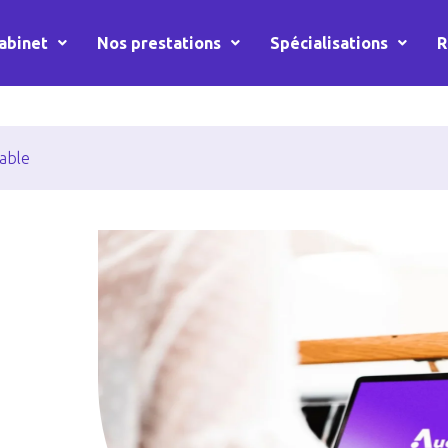
abinet
Nos prestations
Spécialisations
R
cable