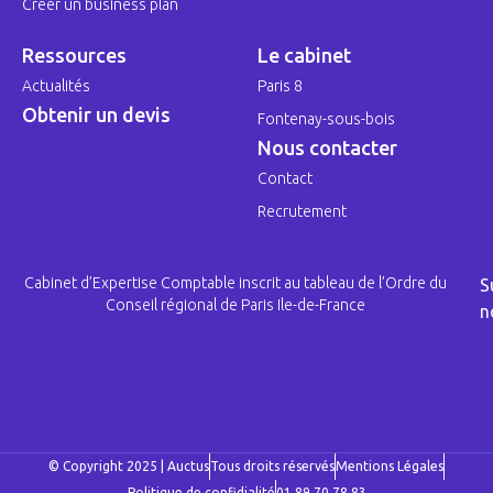
Créer un business plan
Ressources
Le cabinet
Actualités
Paris 8
Obtenir un devis
Fontenay-sous-bois
Nous contacter
Contact
Recrutement
Cabinet d’Expertise Comptable inscrit au tableau de l’Ordre du
S
Conseil régional de Paris Ile-de-France
n
© Copyright 2025 | Auctus
Tous droits réservés
Mentions Légales
Politique de confidialité
01 89 70 78 83