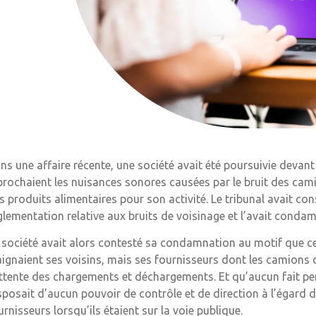
ns une affaire récente, une société avait été poursuivie devant l
prochaient les nuisances sonores causées par le bruit des camio
s produits alimentaires pour son activité. Le tribunal avait consi
glementation relative aux bruits de voisinage et l’avait cond
 société avait alors contesté sa condamnation au motif que ce n’
aignaient ses voisins, mais ses fournisseurs dont les camions d
attente des chargements et déchargements. Et qu’aucun fait per
sposait d’aucun pouvoir de contrôle et de direction à l’égard 
urnisseurs lorsqu’ils étaient sur la voie publique.