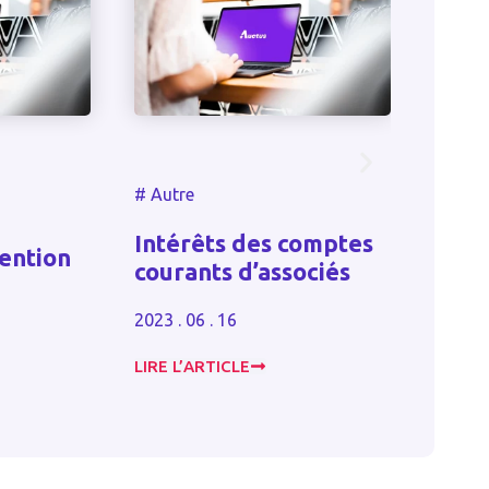
#
Autr
#
Autre
Pas 
Intérêts des comptes
reco
tention
courants d’associés
en c
pièce
2023 . 06 . 16
2023 . 
LIRE L’ARTICLE
LIRE L