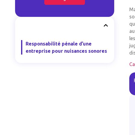
Ma
so
qu
au
le
Responsabilité pénale d’une
ju
entreprise pour nuisances sonores
di
Ca