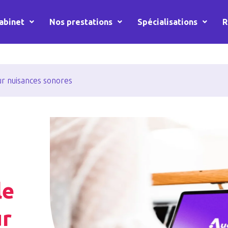
abinet
Nos prestations
Spécialisations
R
ur nuisances sonores
le
ur