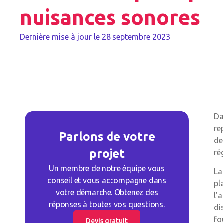
nuisances sonores
Dernière mise à jour le
28 septembre 2023
Da
re
Parlons de votre
de
projet
ré
Un membre de notre équipe vous
La
conseil et vous accompagne dans
pl
votre démarche. Obtenez des
l’
réponses à toutes vos questions.
di
fo
Devis gratuit