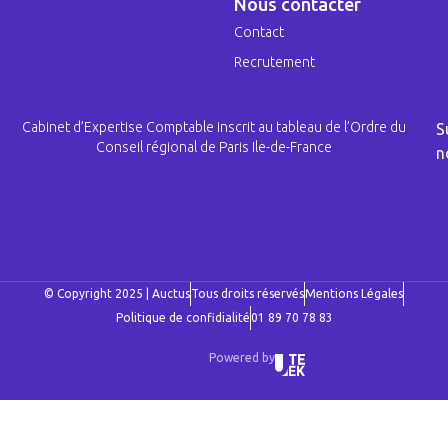
Nous contacter
Contact
Recrutement
Cabinet d’Expertise Comptable inscrit au tableau de l’Ordre du
S
Conseil régional de Paris Ile-de-France
n
© Copyright 2025 | Auctus
Tous droits réservés
Mentions Légales
Politique de confidialité
01 89 70 78 83
Powered by