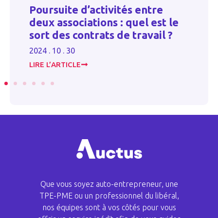
#
Poursuite d’activités entre
deux associations : quel est le
Ba
sort des contrats de travail ?
20
2024 . 10 . 30
LIRE L’ARTICLE
LI
Que vous soyez auto-entrepreneur, une
TPE-PME ou un professionnel du libéral,
nos équipes sont à vos côtés pour vous