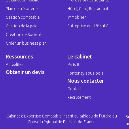
Déclaration fiscale
Professionnel de Santé
Plan de trésorerie
Hôtel, Café, Restaurant
Gestion comptable
Immobilier
Gestion de la paie
Entreprise en difficulté
Création de Société
Créer un business plan
Ressources
Le cabinet
Actualités
Paris 8
Obtenir un devis
Fontenay-sous-bois
Nous contacter
Contact
Recrutement
Cabinet d’Expertise Comptable inscrit au tableau de l’Ordre du
S
Conseil régional de Paris Ile-de-France
n