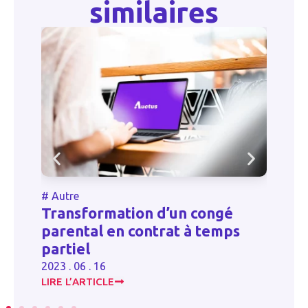
similaires
#
Autre
#
Transformation d’un congé
L
parental en contrat à temps
?
a
partiel
20
2023 . 06 . 16
LIRE L’ARTICLE
LI