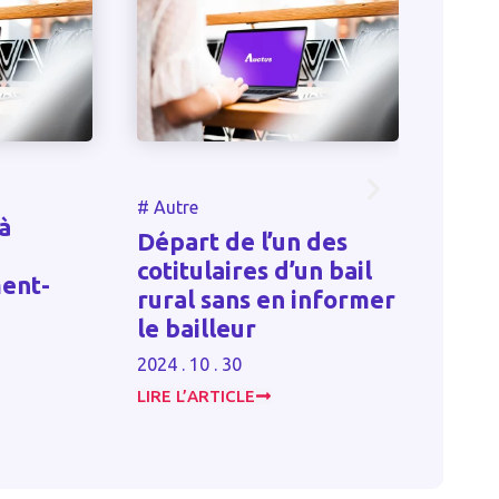
#
Autr
#
Autre
à
Pour
Départ de l’un des
d’an
cotitulaires d’un bail
ent-
l’ent
rural sans en informer
déro
le bailleur
accr
2024 . 10 . 30
2023 . 
LIRE L’ARTICLE
LIRE L