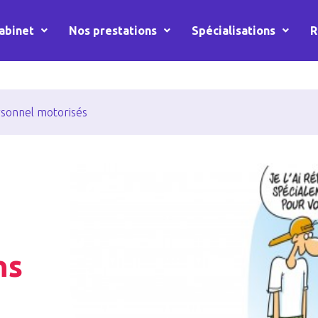
abinet
Nos prestations
Spécialisations
R
rsonnel motorisés
ns