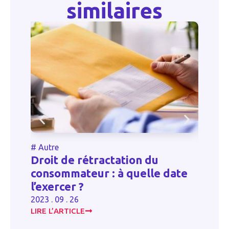
similaires
#
Autre
#
Droit de rétractation du
consommateur : à quelle date
D
l’exercer ?
20
2023 . 09 . 26
LIRE L’ARTICLE
LI