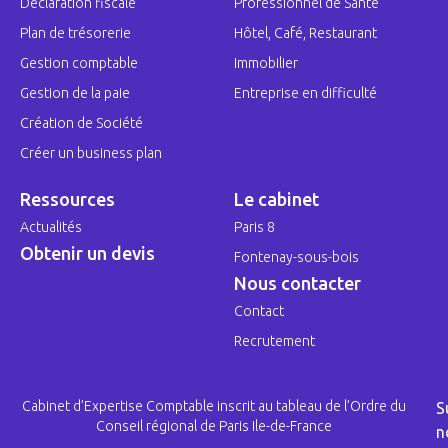
Déclaration fiscale
Professionnel de Santé
Plan de trésorerie
Hôtel, Café, Restaurant
Gestion comptable
Immobilier
Gestion de la paie
Entreprise en difficulté
Création de Société
Créer un business plan
Ressources
Le cabinet
Actualités
Paris 8
Obtenir un devis
Fontenay-sous-bois
Nous contacter
Contact
Recrutement
Cabinet d’Expertise Comptable inscrit au tableau de l’Ordre du
S
Conseil régional de Paris Ile-de-France
n