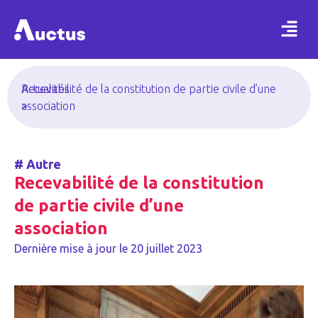
Actualités
Recevabilité de la constitution de partie civile d’une
>
association
#
Autre
Recevabilité de la constitution
de partie civile d’une
association
Dernière mise à jour le
20 juillet 2023