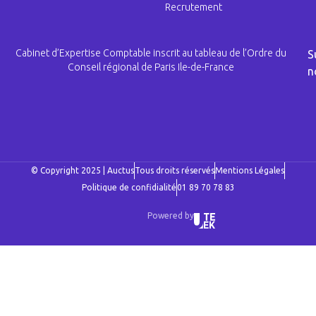
Recrutement
Cabinet d’Expertise Comptable inscrit au tableau de l’Ordre du
S
Conseil régional de Paris Ile-de-France
n
© Copyright 2025 | Auctus
Tous droits réservés
Mentions Légales
Politique de confidialité
01 89 70 78 83
Powered by