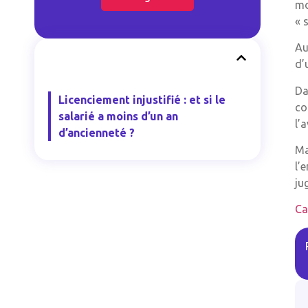
mo
« 
Au
d’
Da
Licenciement injustifié : et si le
co
salarié a moins d’un an
l’
d’ancienneté ?
Ma
l’
ju
Ca