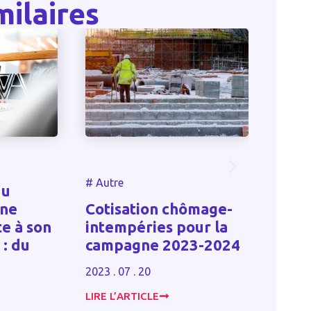
milaires
#
Autre
#
Autre
u
Passo
ne
Cotisation chômage-
éner
e à son
intempéries pour la
les t
: du
campagne 2023-2024
rénov
impos
2023 . 07 . 20
2023 . 0
LIRE L’ARTICLE
LIRE L’