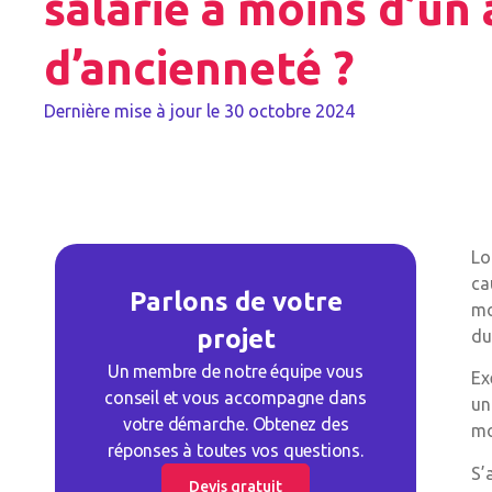
salarié a moins d’un
d’ancienneté ?
Dernière mise à jour le
30 octobre 2024
Lo
ca
Parlons de votre
mo
projet
du
Un membre de notre équipe vous
Ex
conseil et vous accompagne dans
un
votre démarche. Obtenez des
mo
réponses à toutes vos questions.
S’
Devis gratuit