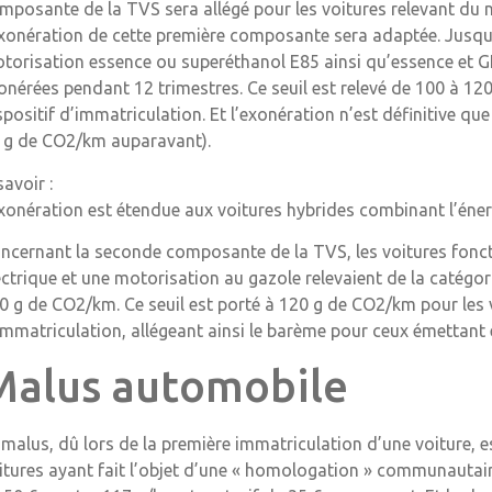
mposante de la TVS sera allégé pour les voitures relevant du n
exonération de cette première composante sera adaptée. Jusqu’à
torisation essence ou superéthanol E85 ainsi qu’essence et G
onérées pendant 12 trimestres. Ce seuil est relevé de 100 à 1
spositif d’immatriculation. Et l’exonération n’est définitive qu
 g de CO2/km auparavant).
savoir :
exonération est étendue aux voitures hybrides combinant l’énerg
ncernant la seconde composante de la TVS, les voitures fonc
ectrique et une motorisation au gazole relevaient de la catégori
0 g de CO2/km. Ce seuil est porté à 120 g de CO2/km pour les 
immatriculation, allégeant ainsi le barème pour ceux émettant
Malus automobile
 malus, dû lors de la première immatriculation d’une voiture, es
itures ayant fait l’objet d’une « homologation » communautair