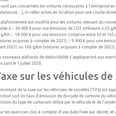
 sont pas concernées les voitures nécessaires à l’entreprise en 
bulances…), ni celles prises en location pour une courte durée
 plafonnement est modifié pour les voitures relevant du nouvea
mitée à :- 30 000 € pour une émission de CO2 inférieure à 20 g
 g/km ;- 18 300 € pour une émission comprise entre 50 et 165
oitures acquises à compter de 2021) ;- 9 900 € pour une émiss
ant 2021) ou 160 g/km (voitures acquises à compter de 2021).
s nouveaux plafonds de déductibilité s’appliqueront aux exerci
us tard le 1 juillet 2020.
axe sur les véhicules de
 montant de la taxe sur les véhicules de sociétés (TVS) est é
nction soit du taux d’émission de dioxyde de carbone du véhicu
nction du type de carburant utilisé par le véhicule et de l’anné
ur les exercices clos à compter d’une date fixée par décret, et a