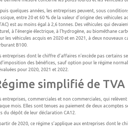
puis quelques années, les entreprises peuvent, sous conditions
assique, entre 20 et 60 % de la valeur d’origine des véhicules a
TAC) est au moins égal à 2,6 tonnes. Des véhicules qui devaien
turel, à l’énergie électrique, à l’hydrogène, au biométhane carb
ur les véhicules acquis en 2020 et en 2021, à deux nouveaux ca
rburant B100.
s entreprises dont le chiffre d’affaires n’excède pas certains s
 d’imposition des bénéfices, sauf option pour le régime normal.
évaluées pour 2020, 2021 et 2022.
Régime simplifié de TVA
s entreprises, commerciales et non commerciales, qui relèvent
aque mois. Elles sont tenues au paiement de deux acomptes sem
rs du dépôt de leur déclaration CA12.
partir de 2020, ce régime s’applique aux entreprises dont le ch