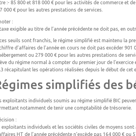
tre :- 85 800 et 818 000 € pour les activités de commerce et d
7 000 € pour les autres prestations de services.
noter :
 taxe exigible au titre de l’année précédente ne doit pas, en out
 ces seuils sont franchis, le régime simplifié est maintenu la 
 chiffre d’affaires de l’année en cours ne doit pas excéder 901
hébergement ou 279 000 € pour les autres prestations de servic
lève du régime normal à compter du premier jour de l’exercic
3 récapitulant les opérations réalisées depuis le début de cet e
Régimes simplifiés des b
s exploitants individuels soumis au régime simplifié BIC peuven
rmettant notamment de tenir une comptabilité de trésorerie.
écision :
s exploitants individuels et les sociétés civiles de moyens sont 
affaires HT de l’année précédente n’excède pas 164 000 € ou 57 