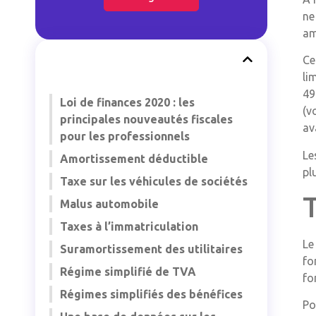
ne
am
Ce
li
49
Loi de finances 2020 : les
(v
principales nouveautés fiscales
av
pour les professionnels
Le
Amortissement déductible
pl
Taxe sur les véhicules de sociétés
T
Malus automobile
Taxes à l’immatriculation
Le
Suramortissement des utilitaires
fo
Régime simplifié de TVA
fo
Régimes simplifiés des bénéfices
Po