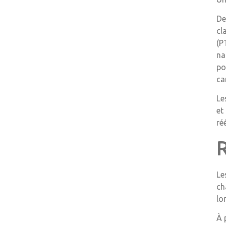
De
cl
(P
na
po
ca
Le
et
ré
Le
ch
lo
À 