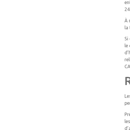
en
24
À 
la
Si
le
d’
re
CA
Le
pe
Pr
le
d’