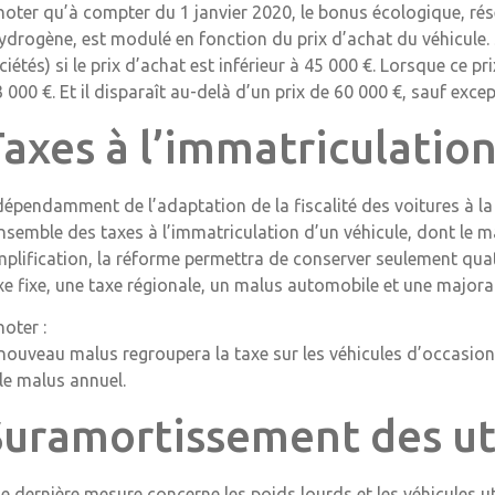
noter qu’à compter du 1 janvier 2020, le bonus écologique, rés
hydrogène, est modulé en fonction du prix d’achat du véhicule. 
ciétés) si le prix d’achat est inférieur à 45 000 €. Lorsque ce 
3 000 €. Et il disparaît au-delà d’un prix de 60 000 €, sauf excep
axes à l’immatriculatio
dépendamment de l’adaptation de la fiscalité des voitures à la
ensemble des taxes à l’immatriculation d’un véhicule, dont le 
mplification, la réforme permettra de conserver seulement quatr
xe fixe, une taxe régionale, un malus automobile et une majorat
noter :
 nouveau malus regroupera la taxe sur les véhicules d’occasion, 
 le malus annuel.
Suramortissement des uti
e dernière mesure concerne les poids lourds et les véhicules uti