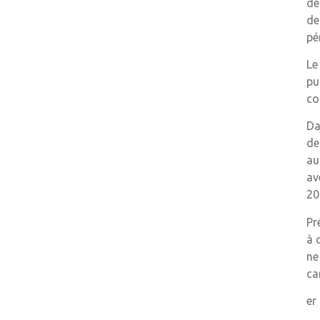
de
Baisse de l’impôt sur les sociétés
de
Facturation électronique
pé
obligatoire
Le
Barème de la taxe sur les salaires
pu
Franchise des impôts commerciaux
co
Crédit d’impôt recherche
Da
Jeunes entreprises innovantes
de
au
av
20
Pr
à 
ne
ca
er