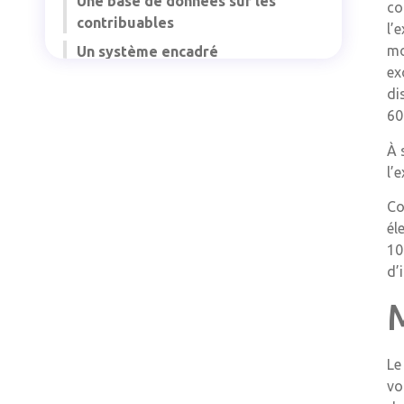
Une base de données sur les
co
contribuables
l’
mo
Un système encadré
ex
Un contrôle de la CNIL
di
Tarif réduit pour le GNR
60
Imputation des déficits agricoles
À 
Passage à l’impôt sur les sociétés
l’
Changement de régime
Co
d’imposition
él
Une taxation des contrats d’usage
10
d’
Les emplois francs généralisés
Les titres-restaurant
Mécénat d’entreprise
Exonération d’impôts locaux pour
Le
les commerces de proximité
vo