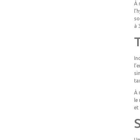
À 
l’
so
à 
T
In
l’
si
ta
À 
le
et
Un