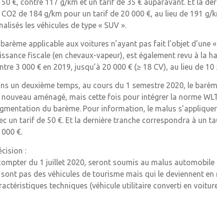
 50 €, contre 117 g/km et un tarif de 35 € auparavant. Et la d
 CO2 de 184 g/km pour un tarif de 20 000 €, au lieu de 191 g/k
nalisés les véhicules de type « SUV ».
 barème applicable aux voitures n’ayant pas fait l’objet d’un
issance fiscale (en chevaux-vapeur), est également revu à la ha
ntre 3 000 € en 2019, jusqu’à 20 000 € (≥ 18 CV), au lieu de 10 
ns un deuxième temps, au cours du 1 semestre 2020, le barèm
 nouveau aménagé, mais cette fois pour intégrer la norme WLT
gmentation du barème. Pour information, le malus s’applique
ec un tarif de 50 €. Et la dernière tranche correspondra à un 
 000 €.
écision :
compter du 1 juillet 2020, seront soumis au malus automobile l
 sont pas des véhicules de tourisme mais qui le deviennent en
ractéristiques techniques (véhicule utilitaire converti en voitu