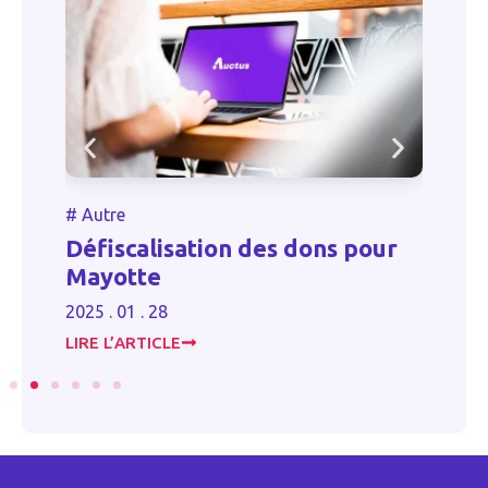
#
Autre
#
Défiscalisation des dons pour
P
Mayotte
re
2025 . 01 . 28
20
LIRE L’ARTICLE
LI