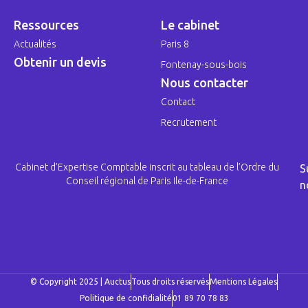
Ressources
Le cabinet
Actualités
Paris 8
Obtenir un devis
Fontenay-sous-bois
Nous contacter
Contact
Recrutement
Cabinet d’Expertise Comptable inscrit au tableau de l’Ordre du
S
Conseil régional de Paris Ile-de-France
n
© Copyright 2025 | Auctus
Tous droits réservés
Mentions Légales
Politique de confidialité
01 89 70 78 83