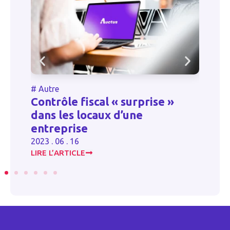
#
Autre
#
Au
Contrôle fiscal « surprise »
Log
dans les locaux d’une
quel
entreprise
2023 
2023 . 06 . 16
LIRE L’ARTICLE
LIRE 