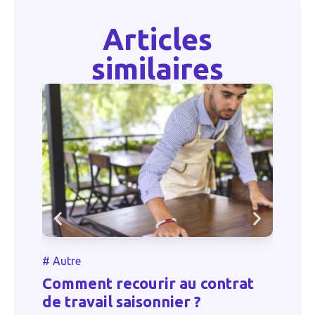
Articles
similaires
#
Autre
#
Autr
Comment recourir au contrat
Fract
de travail saisonnier ?
rému