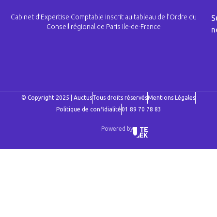
Cabinet d’Expertise Comptable inscrit au tableau de l’Ordre du
S
Conseil régional de Paris Ile-de-France
n
© Copyright 2025 | Auctus
Tous droits réservés
Mentions Légales
Politique de confidialité
01 89 70 78 83
Powered by