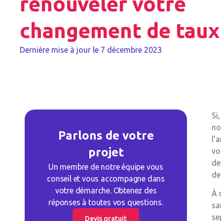
renouveler votre
changement de taux 
Dernière mise à jour le
7 décembre 2023
Si
no
Parlons de votre
l’
projet
vo
de
Un membre de notre équipe vous
de
conseil et vous accompagne dans
votre démarche. Obtenez des
À 
réponses à toutes vos questions.
sa
se
Devis gratuit