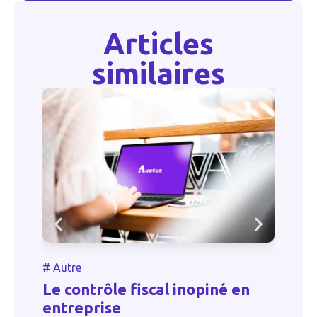
Articles
similaires
#
Autre
#
A
à
Le contrôle fiscal inopiné en
Ra
entreprise
l’