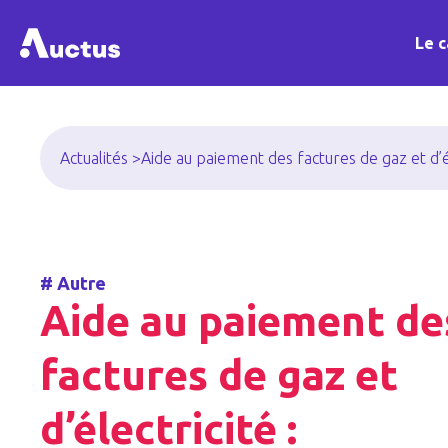
Le c
Actualités >
Aide au paiement des factures de gaz et d’
#
Autre
Aide au paiement de
factures de gaz et
d’électricité :