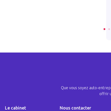
sans en informer
en 2022
lleur
2023 . 09 . 28
 . 30
RTICLE
LIRE L’ARTICLE
Que vous soyez auto-entrepr
offrir
Le cabinet
Nous contacter