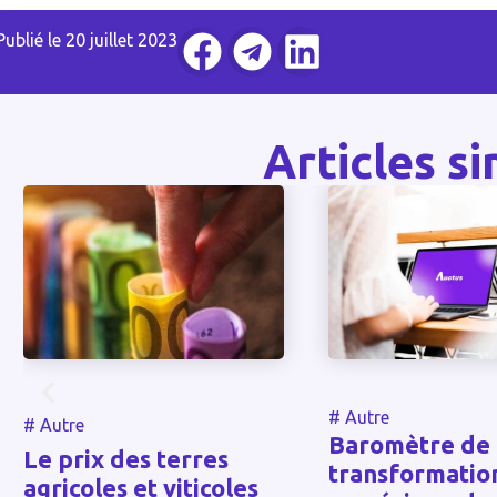
Publié le
20 juillet 2023
Articles si
#
Autre
#
Autre
Baromètre de la
transformation
Les charmes 