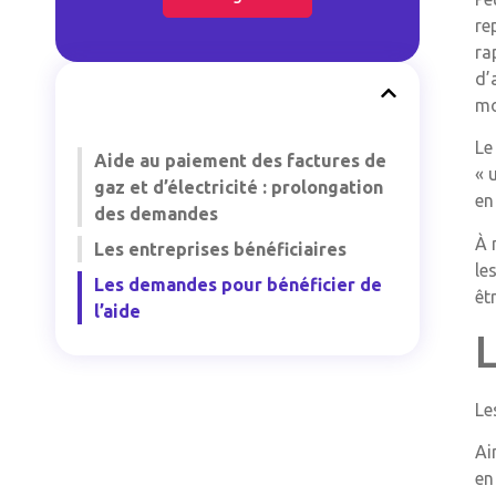
re
ra
d’
mo
Le
Aide au paiement des factures de
« 
gaz et d’électricité : prolongation
en
des demandes
À 
Les entreprises bénéficiaires
le
Les demandes pour bénéficier de
êt
l’aide
Le
Ai
en