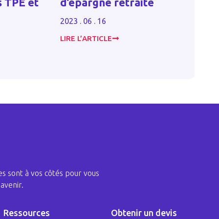
traite
sal
étant déjà retraité
em
2024 . 10 . 30
2023
LIRE L’ARTICLE
LIRE
s sont à vos côtés pour vous
avenir.
Ressources
Obtenir un devis