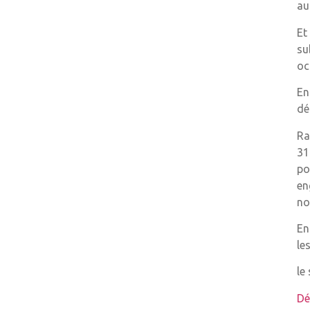
au
Et
su
oc
En
dé
Ra
31
po
en
no
En
le
le
Dé