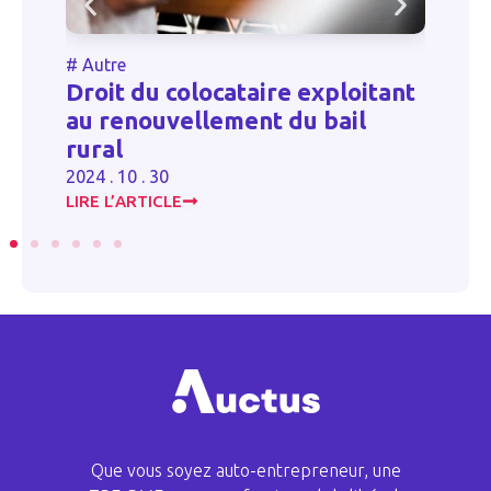
Autre
#
Santé
oit du colocataire exploitant
Obligatio
u renouvellement du bail
proposez 
ral
précises !
4 . 10 . 30
2024 . 11 . 14
RE L’ARTICLE
LIRE L’ARTICL
Que vous soyez auto-entrepreneur, une