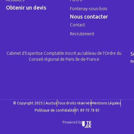
Obtenir un devis
Fontenay-sous-bois
Nous contacter
Contact
Recrutement
Cabinet d’Expertise Comptable inscrit au tableau de l’Ordre du
S
Conseil régional de Paris Ile-de-France
n
© Copyright 2025 | Auctus
Tous droits réservés
Mentions Légales
Politique de confidialité
01 89 70 78 83
Powered by