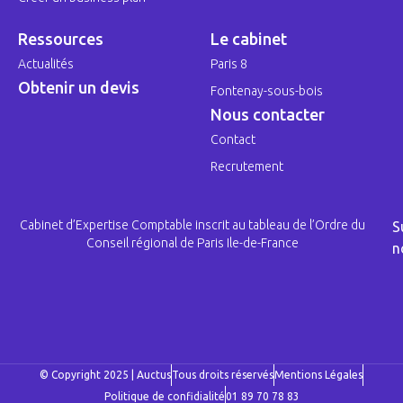
Ressources
Le cabinet
Actualités
Paris 8
Obtenir un devis
Fontenay-sous-bois
Nous contacter
Contact
Recrutement
Cabinet d’Expertise Comptable inscrit au tableau de l’Ordre du
S
Conseil régional de Paris Ile-de-France
n
© Copyright 2025 | Auctus
Tous droits réservés
Mentions Légales
Politique de confidialité
01 89 70 78 83