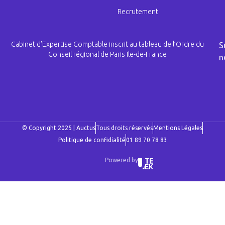
Recrutement
Cabinet d’Expertise Comptable inscrit au tableau de l’Ordre du
S
Conseil régional de Paris Ile-de-France
n
© Copyright 2025 | Auctus
Tous droits réservés
Mentions Légales
Politique de confidialité
01 89 70 78 83
Powered by