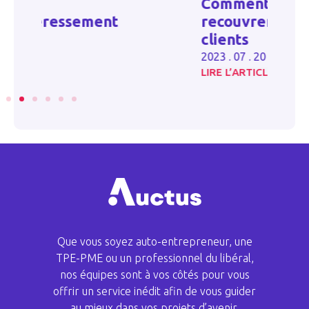
Comment optimiser le
recouvrement de vos créances
O
clients
20
2023 . 07 . 20
LIRE L’ARTICLE
LI
Que vous soyez auto-entrepreneur, une
TPE-PME ou un professionnel du libéral,
nos équipes sont à vos côtés pour vous
offrir un service inédit afin de vous guider
au mieux dans vos projets d’avenir.