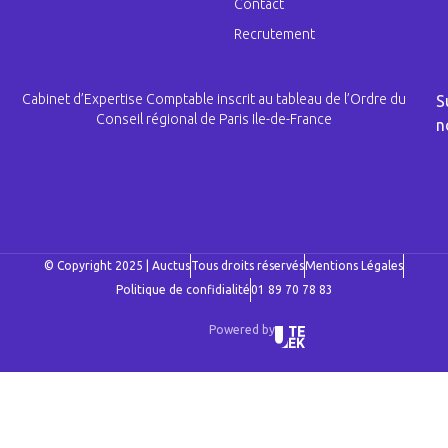
Contact
Recrutement
Cabinet d’Expertise Comptable inscrit au tableau de l’Ordre du
S
Conseil régional de Paris Ile-de-France
n
© Copyright 2025 | Auctus
Tous droits réservés
Mentions Légales
Politique de confidialité
01 89 70 78 83
Powered by