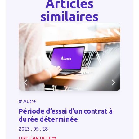
Articles
similaires
#
Autre
#
Période d’essai d’un contrat à
R
durée déterminée
d’
2023 . 09 . 28
20
LIRE L’ARTICLE
LI