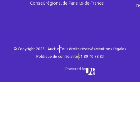
Conseil régional de Paris Ile-de-France
n
© Copyright 2025 | Auctus
Tous droits réservés
Mentions Légales
Politique de confidialité
01 89 70 78 83
Powered by