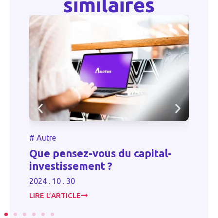
similaires
#
Autre
#
Que pensez-vous du capital-
O
investissement ?
20
2024 . 10 . 30
LIRE L’ARTICLE
LI