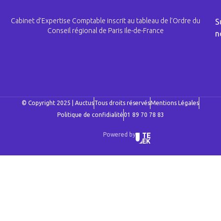
Cabinet d’Expertise Comptable inscrit au tableau de l’Ordre du
S
Conseil régional de Paris Ile-de-France
n
© Copyright 2025 | Auctus
Tous droits réservés
Mentions Légales
Politique de confidialité
01 89 70 78 83
Powered by