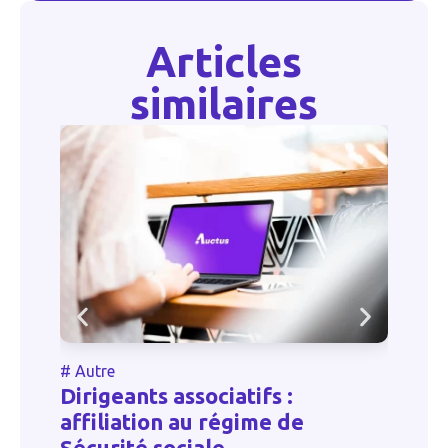
Articles
similaires
#
Autre
#
Dirigeants associatifs :
Re
affiliation au régime de
r
Sécurité sociale