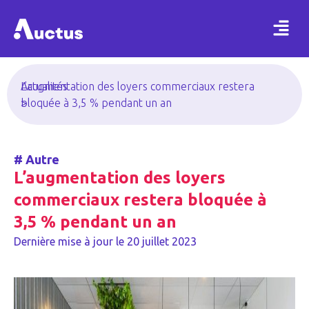
Actualités
L’augmentation des loyers commerciaux restera
>
bloquée à 3,5 % pendant un an
#
Autre
L’augmentation des loyers
commerciaux restera bloquée à
3,5 % pendant un an
Dernière mise à jour le
20 juillet 2023