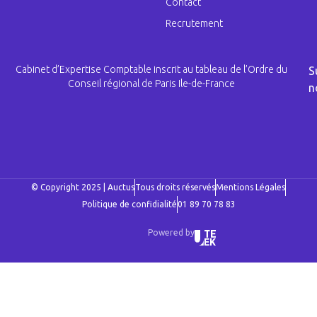
Contact
Recrutement
Cabinet d’Expertise Comptable inscrit au tableau de l’Ordre du
S
Conseil régional de Paris Ile-de-France
n
© Copyright 2025 | Auctus
Tous droits réservés
Mentions Légales
Politique de confidialité
01 89 70 78 83
Powered by