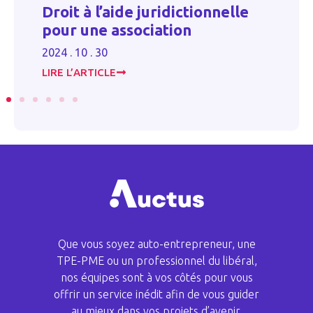
Én
Droit à l’aide juridictionnelle
es
é
pour une association
e
2024 . 10 . 30
20
LIRE L’ARTICLE
LI
Que vous soyez auto-entrepreneur, une
TPE-PME ou un professionnel du libéral,
nos équipes sont à vos côtés pour vous
offrir un service inédit afin de vous guider
au mieux dans vos projets d’avenir.