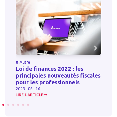
#
Autre
#
Autr
Loi de finances 2022 : les
Parti
principales nouveautés fiscales
capit
pour les professionnels
2024 . 1
2023 . 06 . 16
LIRE L’ARTICLE
LIRE L’