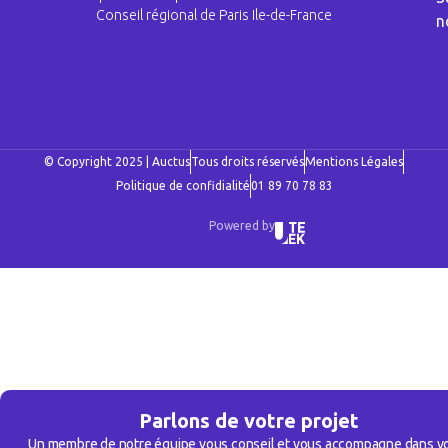
Conseil régional de Paris Ile-de-France
n
© Copyright 2025 | Auctus
Tous droits réservés
Mentions Légales
Politique de confidialité
01 89 70 78 83
Powered by
Parlons de votre projet
Un membre de notre équipe vous conseil et vous accompagne dans v