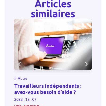
Articles
similaires
#
Autre
#
Travailleurs indépendants :
C
avez-vous besoin d’aide ?
a
2023 . 12 . 07
20