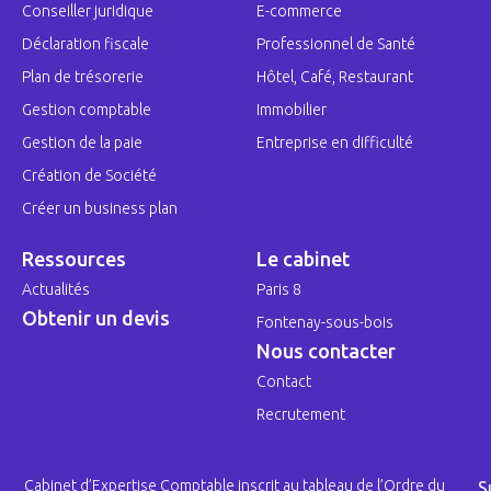
Conseiller juridique
E-commerce
Déclaration fiscale
Professionnel de Santé
Plan de trésorerie
Hôtel, Café, Restaurant
Gestion comptable
Immobilier
Gestion de la paie
Entreprise en difficulté
Création de Société
Créer un business plan
Ressources
Le cabinet
Actualités
Paris 8
Obtenir un devis
Fontenay-sous-bois
Nous contacter
Contact
Recrutement
Cabinet d’Expertise Comptable inscrit au tableau de l’Ordre du
S