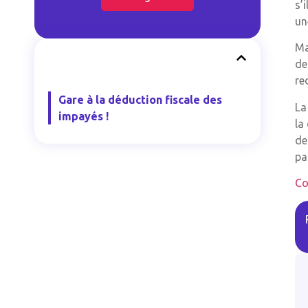
s’
un
Ma
de
re
Gare à la déduction fiscale des
La
impayés !
la
de
pa
Co