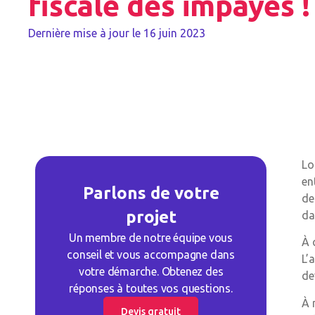
fiscale des impayés !
Dernière mise à jour le
16 juin 2023
Lo
en
Parlons de votre
de
projet
da
Un membre de notre équipe vous
À 
conseil et vous accompagne dans
L’
votre démarche. Obtenez des
de
réponses à toutes vos questions.
À 
Devis gratuit