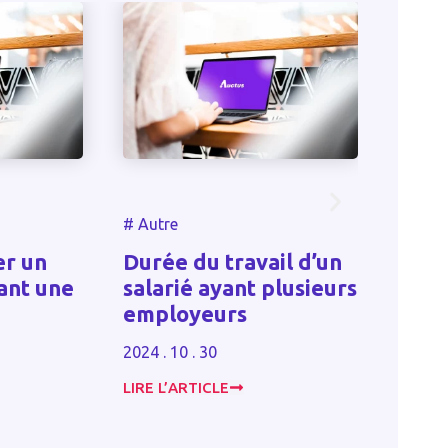
#
Autre
#
Autre
 un
Durée du travail d’un
Gare 
nt une
salarié ayant plusieurs
par u
employeurs
dirige
2024 . 10 . 30
2024 . 10
LIRE L’ARTICLE
LIRE L’A