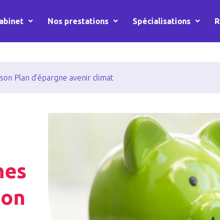
abinet
Nos prestations
Spécialisations
R
 son Plan d’épargne avenir climat
nes
son