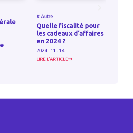
#
Autre
#
Autr
érale
Quelle fiscalité pour
Trava
les cadeaux d’affaires
dépa
en 2024 ?
limit
le
2024 . 11 . 14
2023 . 
LIRE L’ARTICLE
LIRE L