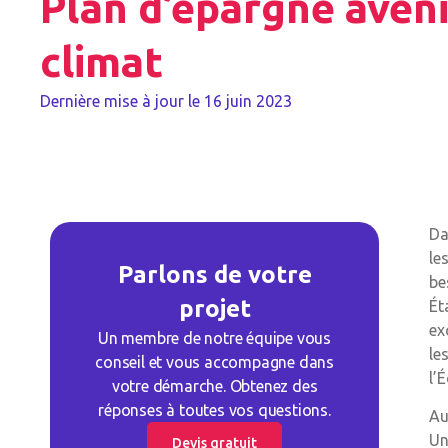
Plan d’épargne aveni
climat
Dernière mise à jour le
16 juin 2023
Da
le
Parlons de votre
be
projet
Ét
ex
Un membre de notre équipe vous
le
conseil et vous accompagne dans
l’
votre démarche. Obtenez des
réponses à toutes vos questions.
Au
Un
Devis gratuit