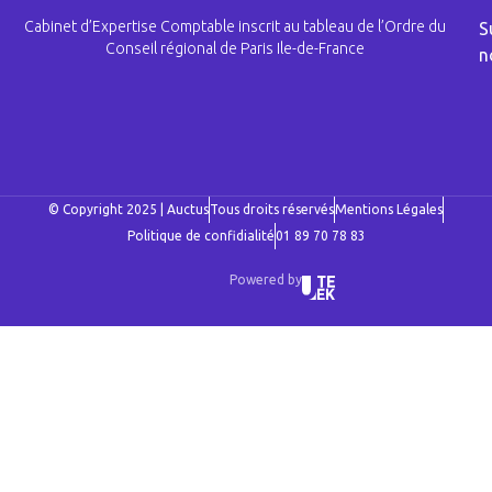
Cabinet d’Expertise Comptable inscrit au tableau de l’Ordre du
S
Conseil régional de Paris Ile-de-France
n
© Copyright 2025 | Auctus
Tous droits réservés
Mentions Légales
Politique de confidialité
01 89 70 78 83
Powered by