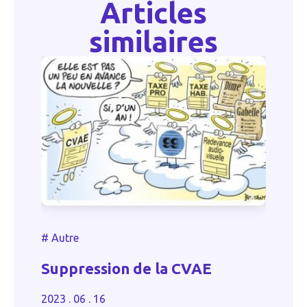
Articles
similaires
#
Autr
#
Autre
Le cu
Suppression de la CVAE
désor
pensi
2023 . 06 . 16