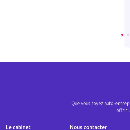
nt bénévole
l’année
09
2024 . 11 . 14
CLE
LIRE L’ARTICLE
Que vous soyez auto-entrepr
offrir
Le cabinet
Nous contacter