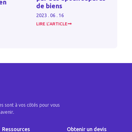
en
mixt
de biens
2025 . 0
2023 . 06 . 16
LIRE L’ARTICLE
LIRE L’
s sont à vos côtés pour vous
avenir.
Ressources
Obtenir un devis