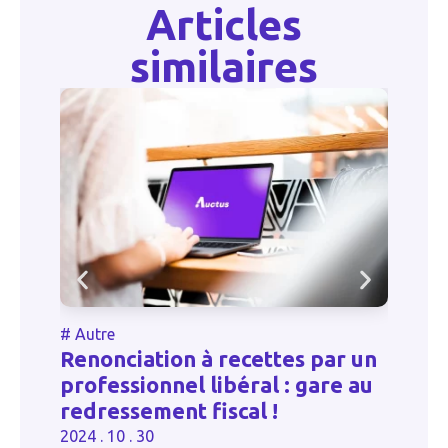
Articles
similaires
#
Autre
#
Renonciation à recettes par un
Z
professionnel libéral : gare au
l’
redressement fiscal !
20
2024 . 10 . 30