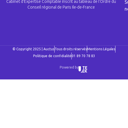
Cabinet d’Expertise Comptable inscrit au tableau de l’Ordre du
S
Conseil régional de Paris Ile-de-France
n
© Copyright 2025 | Auctus
Tous droits réservés
Mentions Légales
Politique de confidialité
01 89 70 78 83
Powered by