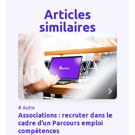
Articles
similaires
#
Autre
#
Associations : recruter dans le
e
U
cadre d’un Parcours emploi
in
compétences