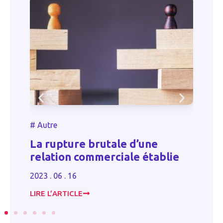
#
Autre
#
Au
La rupture brutale d’une
Ass
relation commerciale établie
bil
2023 . 06 . 16
2023 
LIRE L’ARTICLE
LIRE 