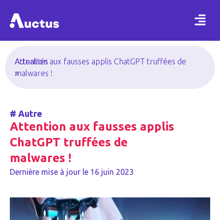
Actualités
Attention aux fausses applis ChatGPT truffées de
>
malwares !
#
Autre
Attention aux fausses applis
ChatGPT truffées de
malwares !
Dernière mise à jour le
16 juin 2023