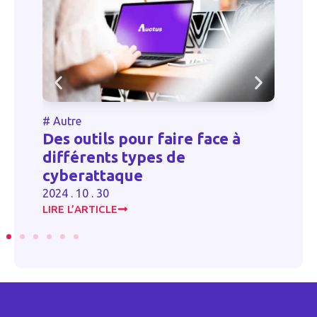
#
Autre
#
Des outils pour faire face à
t
différents types de
D
cyberattaque
20
2024 . 10 . 30
LIRE L’ARTICLE
LI