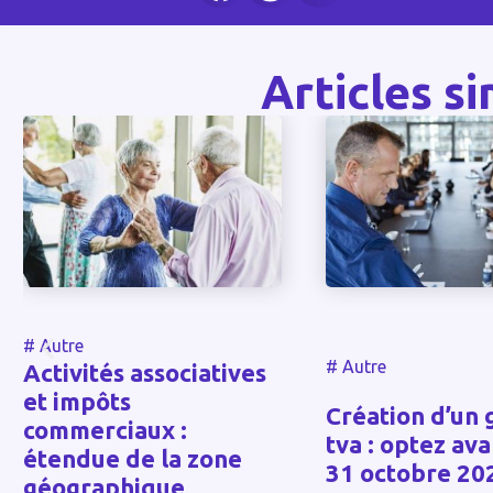
Articles si
Autre
#
Autre
tivités associatives
t impôts
Création d’un gro
ommerciaux :
tva : optez avant l
tendue de la zone
31 octobre 2023 !
éographique