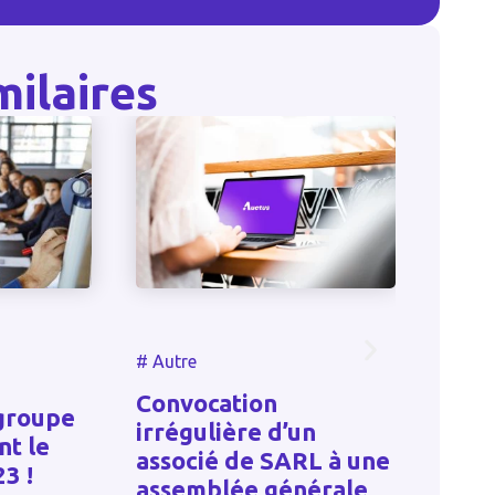
milaires
#
Autre
#
Autre
Convocation
upe
Facture 
irrégulière d’un
e
quand dé
associé de SARL à une
pour agir
assemblée générale