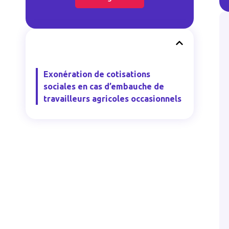
Exonération de cotisations
sociales en cas d’embauche de
travailleurs agricoles occasionnels
#
#
Autre
Ac
lage de la
Intérêt à agir d’une
e
ormation de
association contre une
c
décision
é
le !
administrative
g