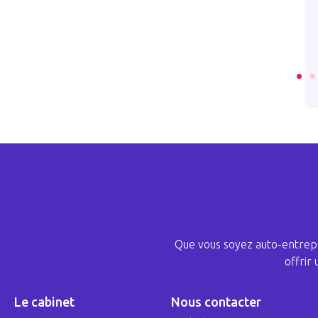
d’
2024 . 10 . 30
202
LIRE L’ARTICLE
LI
Que vous soyez auto-entrepr
offrir
Le cabinet
Nous contacter