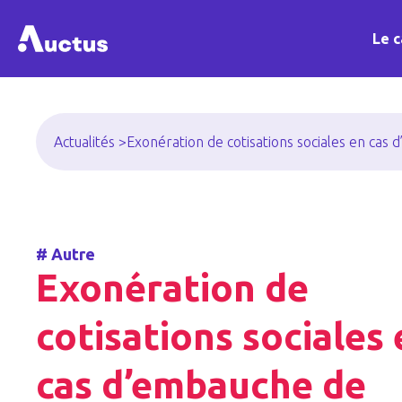
Le c
Actualités >
Exonération de cotisations sociales en cas 
#
Autre
Exonération de
cotisations sociales
cas d’embauche de