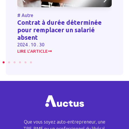
#
Autre
née
Loi de finances 2021 : les
é
principales nouveautés fiscales
pour les professionnels
2023 . 06 . 16
LIRE L’ARTICLE
Que vous soyez auto-entrepreneur, une
TPE-PME ou un professionnel du libéral,