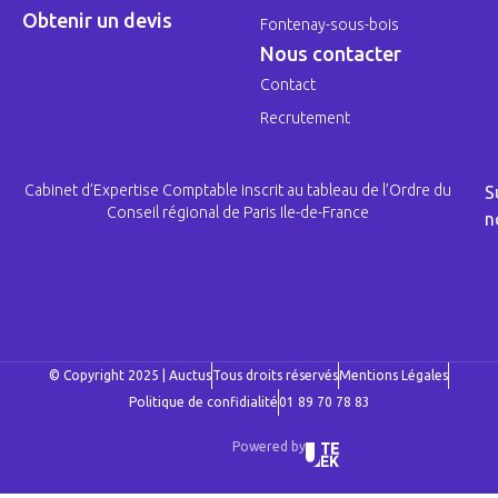
Obtenir un devis
Fontenay-sous-bois
Nous contacter
Contact
Recrutement
Cabinet d’Expertise Comptable inscrit au tableau de l’Ordre du
S
Conseil régional de Paris Ile-de-France
n
© Copyright 2025 | Auctus
Tous droits réservés
Mentions Légales
Politique de confidialité
01 89 70 78 83
Powered by