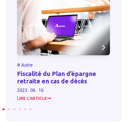
#
Autre
#
Au
Fiscalité du Plan d’épargne
Mod
retraite en cas de décès
2023 
2023 . 06 . 16
LIRE L’ARTICLE
LIRE 