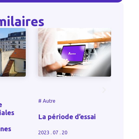
milaires
#
Autr
#
Autre
e
Repo
iales
La période d’essai
fact
élec
ines
2023 . 07 . 20
2023 . 