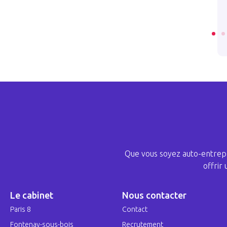
ICLE
LIRE L’ARTICLE
Que vous soyez auto-entrepr
offrir
Le cabinet
Nous contacter
Paris 8
Contact
Fontenay-sous-bois
Recrutement