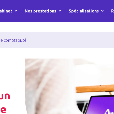
abinet
Nos prestations
Spécialisations
R
 de comptabilité
’un
de