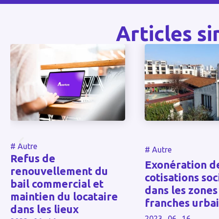
Articles si
#
Autre
#
Autre
Refus de
Exonération d
renouvellement du
cotisations soc
bail commercial et
dans les zones
maintien du locataire
franches urba
dans les lieux
2023 . 06 . 16