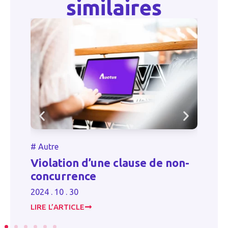
similaires
Autre
#
Autre
olation d’une clause de non-
Cotisation
oncurrence
réduction
4 . 10 . 30
2023 . 06 . 16
RE L’ARTICLE
LIRE L’ARTICL