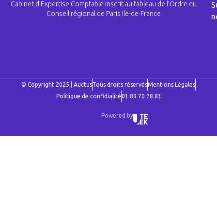
Cabinet d’Expertise Comptable inscrit au tableau de l’Ordre du
S
Conseil régional de Paris Ile-de-France
n
© Copyright 2025 | Auctus
Tous droits réservés
Mentions Légales
Politique de confidialité
01 89 70 78 83
Powered by