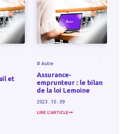
#
Autr
#
Autre
Pens
Assurance-
il et
récl
emprunteur : le bilan
au pl
de la loi Lemoine
31 d
2023 . 10 . 09
2025 . 
LIRE L’ARTICLE
LIRE L