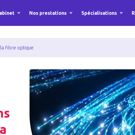
abinet
Nos prestations
Spécialisations
R
a fibre optique
ns
la