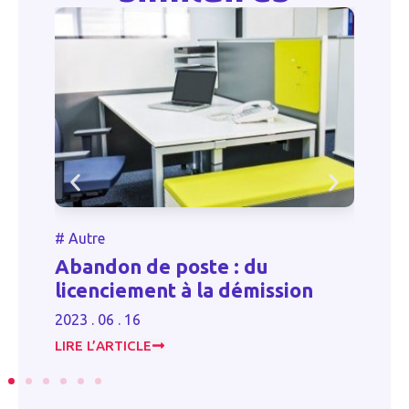
#
#
Autre
P
Abandon de poste : du
p
licenciement à la démission
d
2023 . 06 . 16
20
LIRE L’ARTICLE
LI